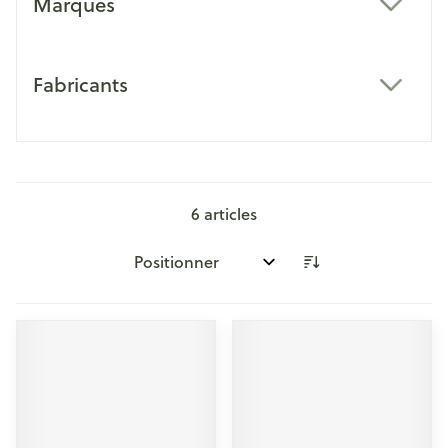
Marques
filter
Fabricants
filter
6
articles
Trier par: