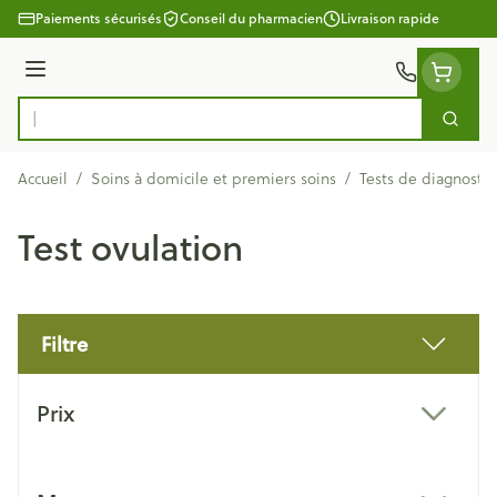
Aller au contenu
Paiements sécurisés
Conseil du pharmacien
Livraison rapide
Menu
Cherc
Rechercher
Accueil
/
Soins à domicile et premiers soins
/
Tests de diagnostic
Test ovulation
Filtre
Passer à la liste des produits
Prix
filter