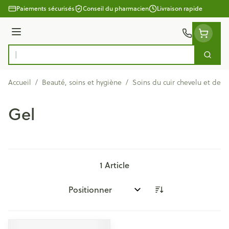
Aller au contenu
Paiements sécurisés
Conseil du pharmacien
Livraison rapide
Menu
Cherc
Rechercher
Accueil
/
Beauté, soins et hygiène
/
Soins du cuir chevelu et des 
Gel
1
Article
Trier par: