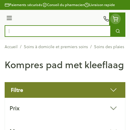
Aller au contenu
Paiements sécurisés
Conseil du pharmacien
Livraison rapide
Menu
Cherc
Rechercher
Accueil
/
Soins à domicile et premiers soins
/
Soins des plaies
/
Kompres pad met kleeflaag
Filtre
Passer à la liste des produits
Prix
filter