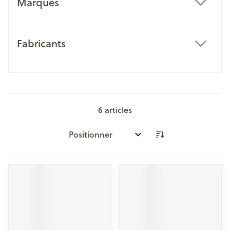
Marques
filter
Fabricants
filter
6
articles
Trier par: