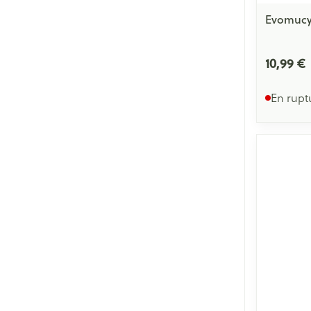
Evomucy
10,99 €
En rupt