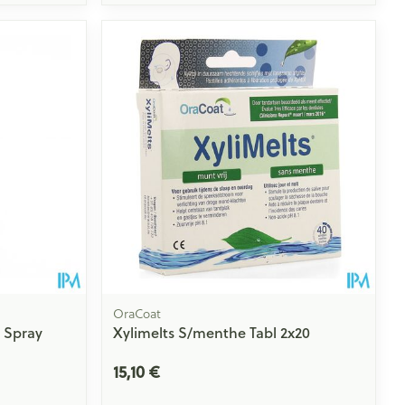
ie
Médications diverses
Eau micellaire
s
Yeux
s
Afficher plus
ti-insectes
Senteur
OraCoat
 Spray
Xylimelts S/menthe Tabl 2x20
15,10 €
CBD