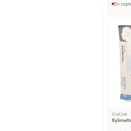
En rupt
OraCoat
Xylimelt