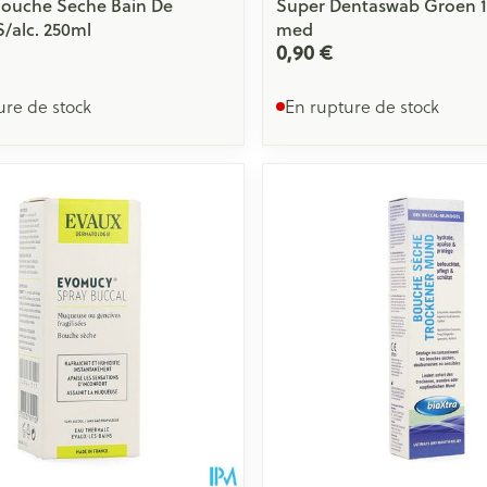
Bouche Seche Bain De
Super Dentaswab Groen 12
/alc. 250ml
med
0,90 €
ure de stock
En rupture de stock