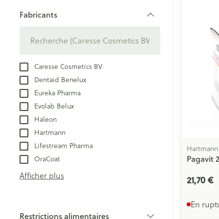
Tablettes
appareils aéros
Pieds et jambe
Fabricants
Crème, gel et 
filter
Accessoires aér
Pieds secs, callo
crevasses
Oxygène
Système respir
Ampoules
Caresse Cosmetics BV
Callosités
Dentaid Benelux
Eureka Pharma
Cors
Muscles et arti
Evolab Belux
Afficher plus
Haleon
Aiguilles et se
Hartmann
Infections
Lifestream Pharma
Hartmann
Spécifiquement
Seringues
Pagavit 2
OraCoat
hommes
Solution inject
Afficher plus
21,70 €
Soins du corps
Aiguilles
Poux
Déodorants
Aiguilles stylo
En rupt
Restrictions alimentaires
Bain et douche