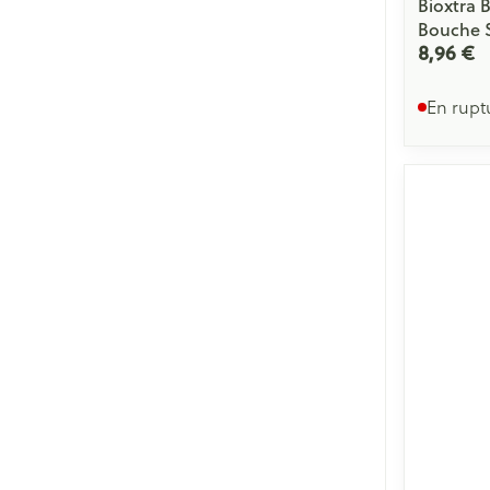
Bioxtra 
Bouche S
8,96 €
En rupt