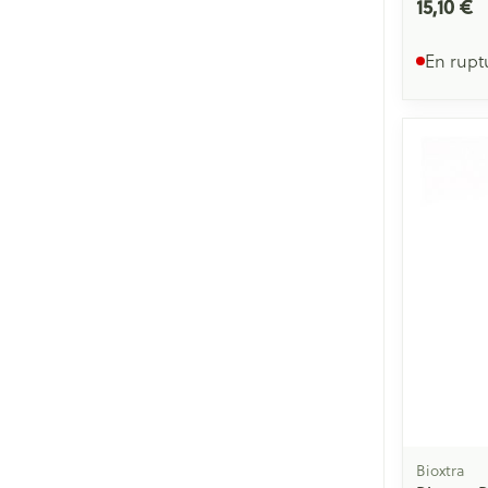
15,10 €
En rupt
Bioxtra