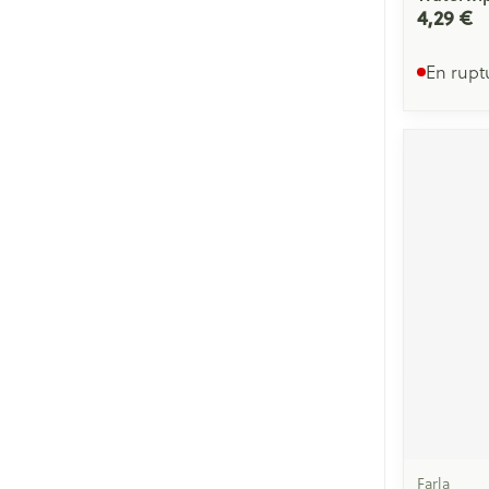
4,29 €
En rupt
Farla