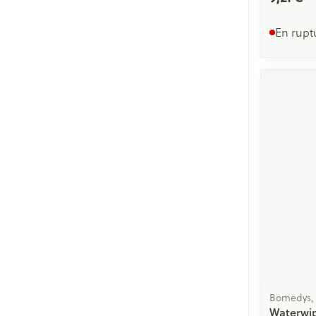
En rupt
Bomedys,
Waterwip