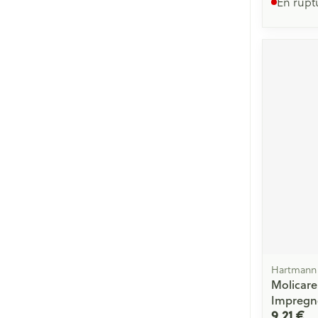
En rupt
Hartmann
Molicare
Impregn
9,21 €