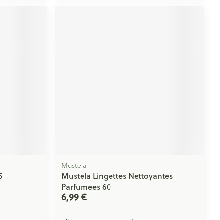
Yeux
s
Afficher plus
ti-insectes
Senteur
Mustela
5
Mustela Lingettes Nettoyantes
Parfumees 60
CBD
6,99 €