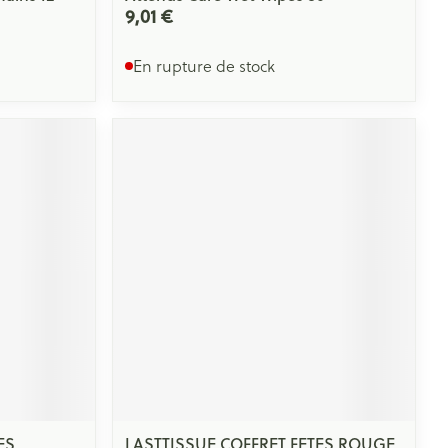
9,01 €
En rupture de stock
ES
LASTTISSUE COFFRET FETES ROUGE