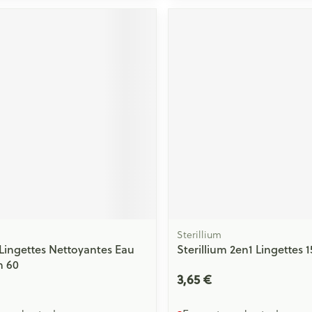
Massage
Afficher plus
Afficher plu
essoires
Masques chirurgique
e
Compléments
Répulsifs an
nutritionnels
entation
 peau irritée
Sterillium
Lingettes Nettoyantes Eau
Sterillium 2en1 Lingettes 1
m 60
Autobronzants
Rasage
3,65 €