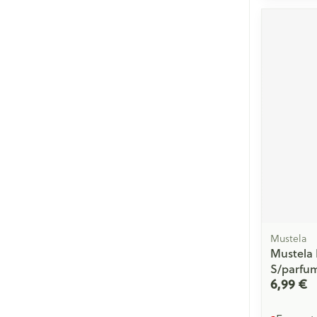
Cheveux
Piluliers et acc
Soins du visag
Taches de pigm
Peau sensible -
Peau mixte
Peau terne
Afficher plus
Mustela
Mustela 
S/parfu
Ronflement
6,99 €