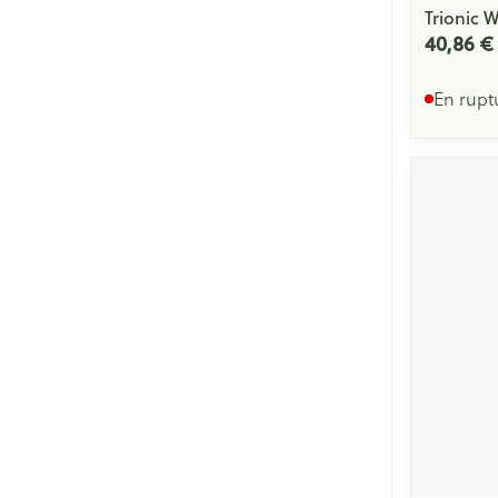
Trionic W
40,86 €
En rupt