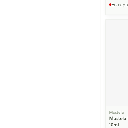
En rupt
Mustela
Mustela
10ml