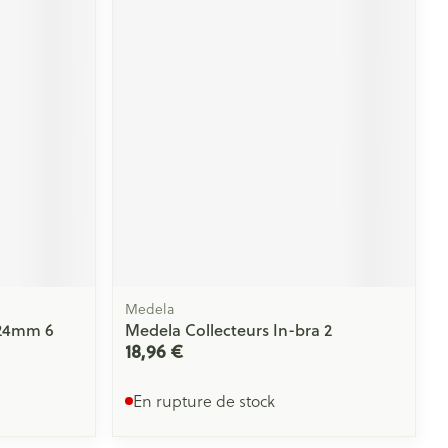
Yeux
s
Afficher plus
ti-insectes
Senteur
Medela
 24mm 6
Medela Collecteurs In-bra 2
18,96 €
CBD
En rupture de stock