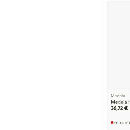
Medela
Medela H
36,72 €
En rupt