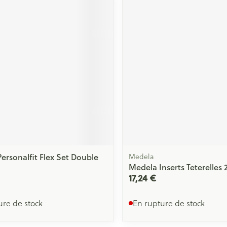
Massage
Afficher plus
Afficher plu
essoires
Masques chirurgique
e
Compléments
Répulsifs an
nutritionnels
entation
 peau irritée
ersonalfit Flex Set Double
Medela
Medela Inserts Teterelles
17,24 €
Autobronzants
Rasage
ure de stock
En rupture de stock