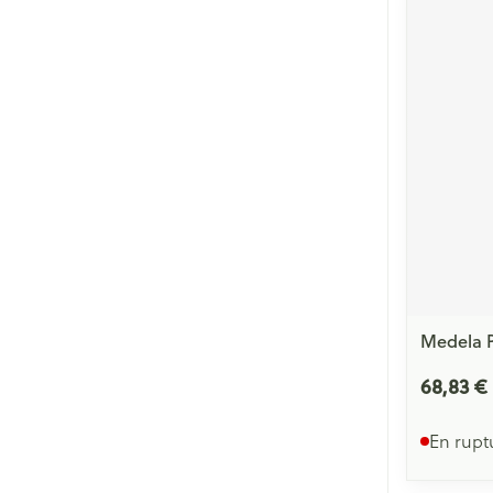
Cheveux
Piluliers et acc
Soins du visag
Taches de pigm
Peau sensible -
Peau mixte
Peau terne
Afficher plus
Medela P
68,83 €
Ronflement
En rupt