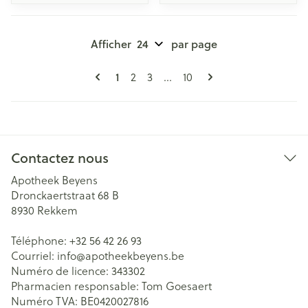
Afficher
par page
Pages
Vous lisez actuellement la page
1
Page
Page
Page
2
3
...
10
Contactez nous
Apotheek Beyens
Dronckaertstraat 68 B
8930
Rekkem
Téléphone:
+32 56 42 26 93
Courriel:
info@
apotheekbeyens.be
Numéro de licence:
343302
Pharmacien responsable:
Tom Goesaert
Numéro TVA:
BE0420027816