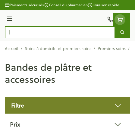
Aller au contenu
Paiements sécurisés
Conseil du pharmacien
Livraison rapide
Menu
Cherc
Rechercher
Accueil
/
Soins à domicile et premiers soins
/
Premiers soins
/
B
Bandes de plâtre et
accessoires
Filtre
Passer à la liste des produits
Prix
filter