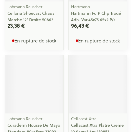
Lohmann Rauscher
Hartmann
Cellona Shoecast Chaus
Hartmann Fd P Chp Troué
Marche '2' Droite 50863
Adh. Var.45x75 65x2 P/s
23,38 €
96,43 €
En rupture de stock
En rupture de stock
Lohmann Rauscher
Cellacast Xtra
Curaderm Housse De Mayo
Cellacast Xtra Platre Creme
Standard 80x45cm 33093
10,0cmx3,6m 139853