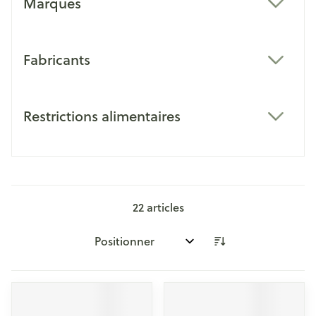
Marques
filter
Fabricants
filter
Restrictions alimentaires
filter
22
articles
Trier par: