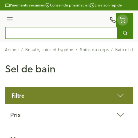
Aller au contenu
Paiements sécurisés
Conseil du pharmacien
Livraison rapide
Menu
Cherc
Rechercher
Accueil
/
Beauté, soins et hygiène
/
Soins du corps
/
Bain et do
Sel de bain
Filtre
Passer à la liste des produits
Prix
filter