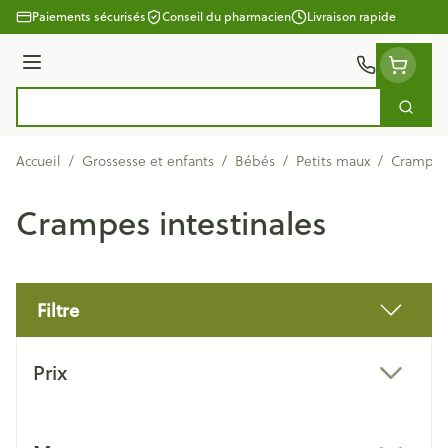
Aller au contenu
Paiements sécurisés
Conseil du pharmacien
Livraison rapide
Menu
Cherc
Rechercher
Accueil
/
Grossesse et enfants
/
Bébés
/
Petits maux
/
Crampes 
Crampes intestinales
Filtre
Passer à la liste des produits
Prix
filter