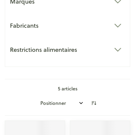
Marques
filter
Fabricants
filter
Restrictions alimentaires
filter
5
articles
Trier par: