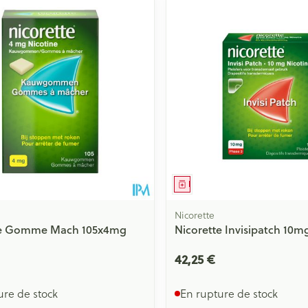
Minceur
Homeopath
Soin intime
Afficher plu
e
Ombres à paupières
Massage
Afficher plus
Afficher plu
essoires
Masques chirurgique
e
Compléments
Répulsifs an
nutritionnels
entation
 peau irritée
ment
Médicament
Nicorette
te Gomme Mach 105x4mg
Nicorette Invisipatch 10m
42,25 €
ure de stock
En rupture de stock
Autobronzants
Rasage