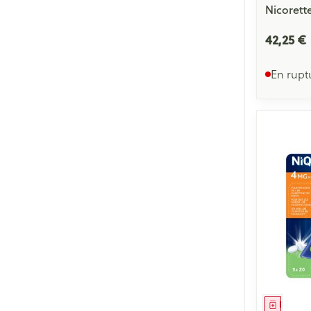
Nicorett
42,25 €
En rupt
Médica