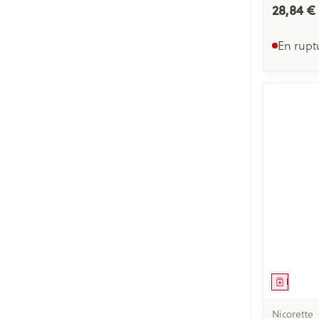
28,84 €
En rupt
Médica
Nicorette