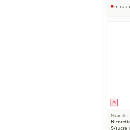
En rupt
Médica
Nicorette
Nicoret
S/sucre