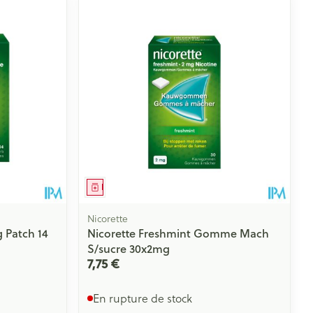
ie
Médications diverses
Eau micellaire
s
Yeux
s
Afficher plus
ti-insectes
Senteur
Médicament
Nicorette
g Patch 14
Nicorette Freshmint Gomme Mach
S/sucre 30x2mg
7,75 €
En rupture de stock
CBD