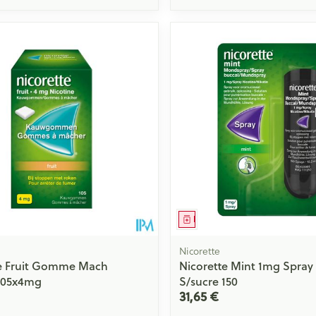
ment
Médicament
Nicorette
te Fruit Gomme Mach
Nicorette Mint 1mg Spray
 105x4mg
S/sucre 150
31,65 €