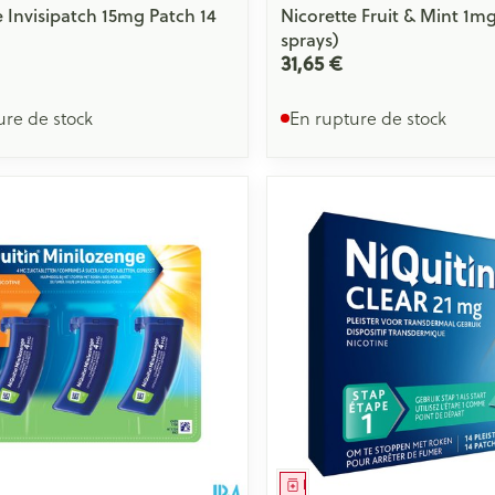
e Invisipatch 15mg Patch 14
Nicorette Fruit & Mint 1mg
sprays)
31,65 €
ure de stock
En rupture de stock
ment
Médicament