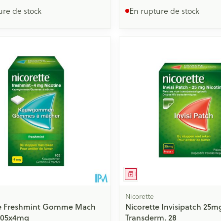
ure de stock
En rupture de stock
ment
Médicament
Nicorette
te Freshmint Gomme Mach
Nicorette Invisipatch 25m
 105x4mg
Transderm. 28