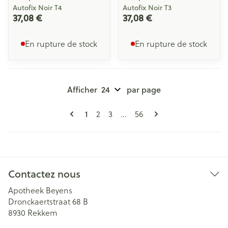
Autofix Noir T4
Autofix Noir T3
37,08 €
37,08 €
En rupture de stock
En rupture de stock
Afficher
par page
Pages
Vous lisez actuellement la page
Page
Page
Page
1
2
3
...
56
Contactez nous
Apotheek Beyens
Dronckaertstraat 68 B
8930
Rekkem