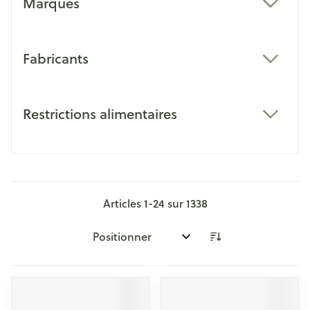
Marques
filter
Fabricants
filter
Restrictions alimentaires
filter
Articles
1
-
24
sur
1338
Trier par: