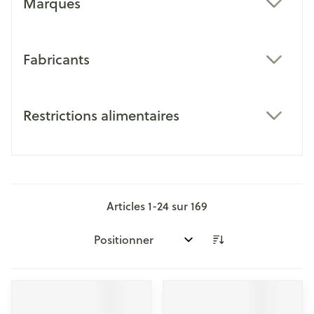
Marques
filter
Fabricants
filter
Restrictions alimentaires
filter
Articles
1
-
24
sur
169
Trier par: