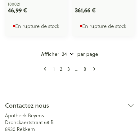
180021
46,99 €
361,66 €
En rupture de stock
En rupture de stock
Afficher
par page
Pages
Vous lisez actuellement la page
Page
Page
Page
1
2
3
...
8
Contactez nous
Apotheek Beyens
Dronckaertstraat 68 B
8930
Rekkem