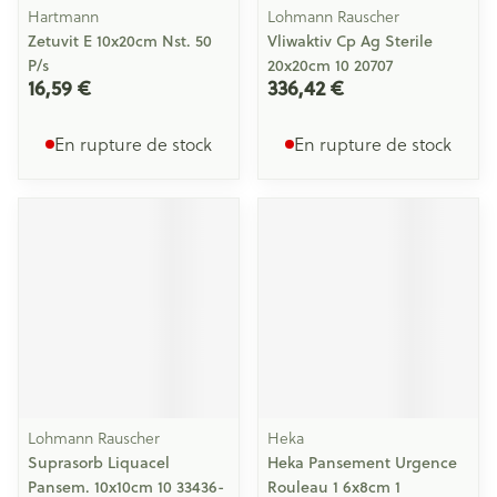
Hartmann
Lohmann Rauscher
Zetuvit E 10x20cm Nst. 50
Vliwaktiv Cp Ag Sterile
P/s
20x20cm 10 20707
16,59 €
336,42 €
En rupture de stock
En rupture de stock
Lohmann Rauscher
Heka
Suprasorb Liquacel
Heka Pansement Urgence
Pansem. 10x10cm 10 33436-
Rouleau 1 6x8cm 1