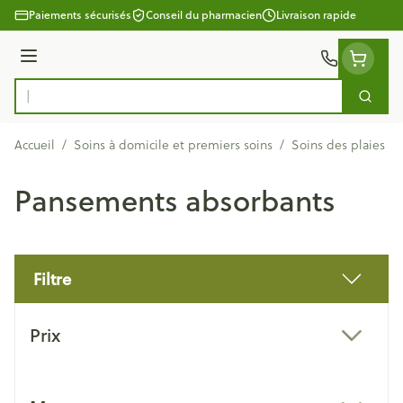
Aller au contenu
Paiements sécurisés
Conseil du pharmacien
Livraison rapide
Menu
Cherc
Rechercher
Accueil
/
Soins à domicile et premiers soins
/
Soins des plaies
/
Pansements absorbants
Filtre
Passer à la liste des produits
Prix
filter