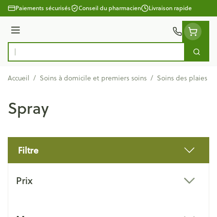
Aller au contenu
Paiements sécurisés
Conseil du pharmacien
Livraison rapide
Menu
Cherc
Rechercher
Accueil
/
Soins à domicile et premiers soins
/
Soins des plaies
/
Spray
Filtre
Passer à la liste des produits
Prix
filter