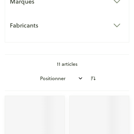
Marques
filter
Fabricants
filter
11
articles
Trier par: