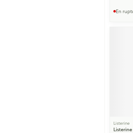
En rupt
Listerine
Listerin