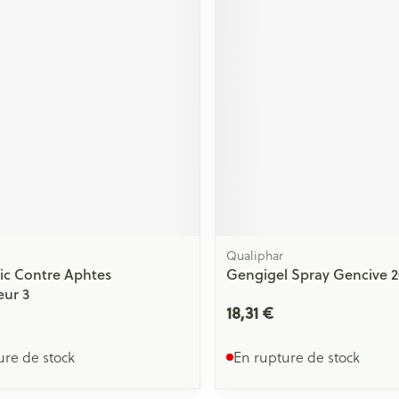
Massage
Afficher plus
Afficher plu
essoires
Masques chirurgique
e
Compléments
Répulsifs an
nutritionnels
entation
 peau irritée
Qualiphar
ic Contre Aphtes
Gengigel Spray Gencive 
eur 3
18,31 €
Autobronzants
Rasage
ure de stock
En rupture de stock