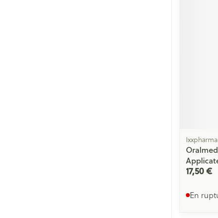
Cheveux
Piluliers et acc
Soins du visag
Taches de pigm
Peau sensible -
Peau mixte
Peau terne
Ixxpharma
Afficher plus
Oralmed
Applicat
17,50 €
Ronflement
En rupt