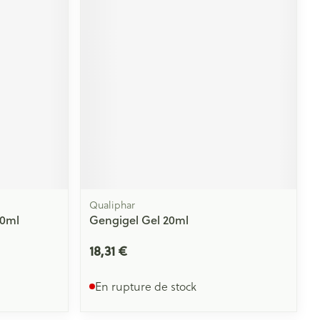
Yeux
s
Afficher plus
ti-insectes
Senteur
Qualiphar
20ml
Gengigel Gel 20ml
18,31 €
CBD
En rupture de stock