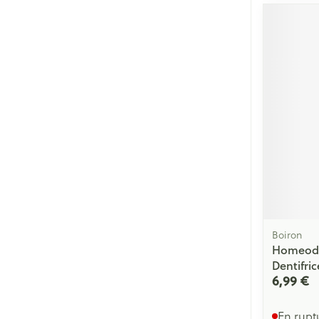
Boiron
Homeode
Dentifri
6,99 €
En rupt