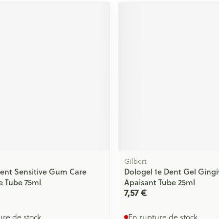
Gilbert
nt Sensitive Gum Care
Dologel 1e Dent Gel Gingi
ce Tube 75ml
Apaisant Tube 25ml
7,57 €
ure de stock
En rupture de stock