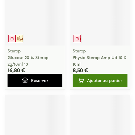
Médicament
Sur prescription
Médicament
Sterop
Sterop
Glucose 20 % Sterop
Physio Sterop Amp Ud 10 X
2g/10ml 10
10ml
16,80 €
8,50 €
Réservez
Ajouter au panier