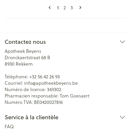
Pages
Vous lisez actuellement la page
1
Page
Page
2
3
Contactez nous
Apotheek Beyens
Dronckaertstraat 68 B
8930
Rekkem
Téléphone:
+32 56 42 26 93
Courriel:
info@
apotheekbeyens.be
Numéro de licence:
343302
Pharmacien responsable:
Tom Goesaert
Numéro TVA:
BE0420027816
Service à la clientèle
FAQ