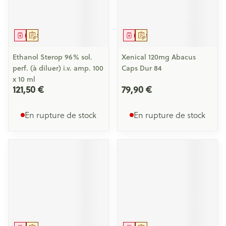
Médicament
Sur prescription
Médicament
Sur prescription
Ethanol Sterop 96% sol.
Xenical 120mg Abacus
perf. (à diluer) i.v. amp. 100
Caps Dur 84
x 10 ml
121,50 €
79,90 €
En rupture de stock
En rupture de stock