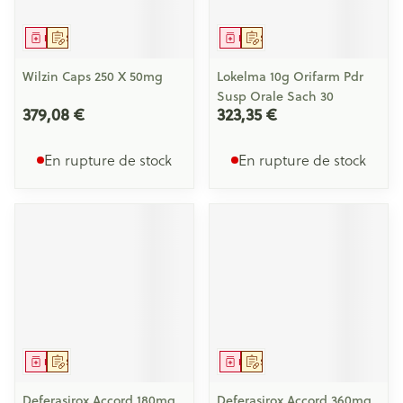
Médicament
Sur prescription
Médicament
Sur prescription
Wilzin Caps 250 X 50mg
Lokelma 10g Orifarm Pdr
Susp Orale Sach 30
379,08 €
323,35 €
En rupture de stock
En rupture de stock
Médicament
Sur prescription
Médicament
Sur prescription
Deferasirox Accord 180mg
Deferasirox Accord 360mg