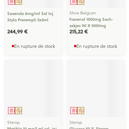
Médicament
Sur prescription
Médicament
Sur prescription
Shire Belgium
Saxenda 6mg/ml Sol Inj
Fosrenol 1000mg Sach-
Stylo Prerempli 5x3ml
zakjes 90 X 1000mg
244,99 €
215,22 €
En rupture de stock
En rupture de stock
Médicament
Sur prescription
Médicament
Sur prescription
Sterop
Sterop
Metiblo 10 mg/1 ml sol. inj.
Glucose 50 % Sterop