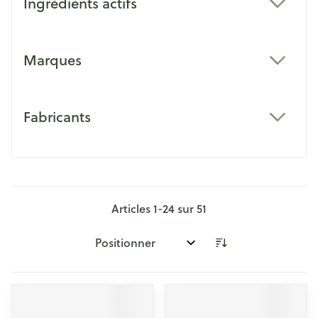
Ingrédients actifs
filter
Marques
filter
Fabricants
filter
Articles
1
-
24
sur
51
Trier par: