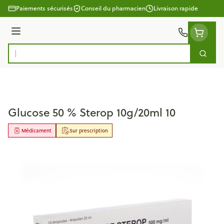
Aller au contenu
Paiements sécurisés
Conseil du pharmacien
Livraison rapide
Menu
Cherc
Rechercher
Glucose 50 % Sterop 10g/20ml 10
Médicament
Sur prescription