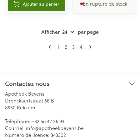
En rupture de stock
Ajouter au panier
Afficher
par page
Pages
Vous lisez actuellement la page
Page
Page
Page
1
2
3
4
Contactez nous
Apotheek Beyens
Dronckaertstraat 68 B
8930
Rekkem
Téléphone:
+32 56 42 26 93
Courriel:
info@
apotheekbeyens.be
Numéro de licence:
343302