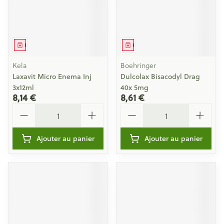
Médicament
Médicament
Kela
Boehringer
Laxavit Micro Enema Inj
Dulcolax Bisacodyl Drag
3x12ml
40x 5mg
8,14 €
8,61 €
Quantité
Quantité
Ajouter au panier
Ajouter au panier