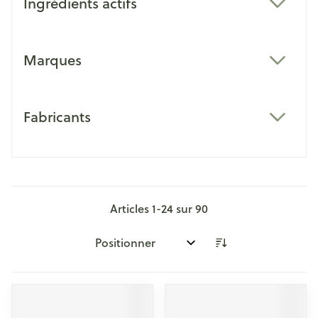
Ingrédients actifs
filter
Marques
filter
Fabricants
filter
Articles
1
-
24
sur
90
Trier par: