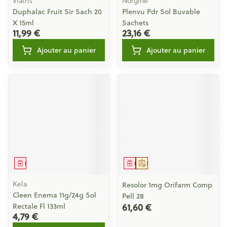
Viatris
Norgine
Duphalac Fruit Sir Sach 20
Plenvu Pdr Sol Buvable
X 15ml
Sachets
11,99 €
23,16 €
Ajouter au panier
Ajouter au panier
Médicament
Médicament
Sur prescription
Kela
Resolor 1mg Orifarm Comp
Cleen Enema 11g/24g Sol
Pell 28
61,60 €
Rectale Fl 133ml
4,79 €