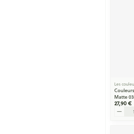
Cheveux
Piluliers et acc
Soins du visag
Taches de pigm
Peau sensible -
Peau mixte
Peau terne
Les couleu
Couleurs
Afficher plus
Matte 03
27,90 €
Quantité
Ronflement