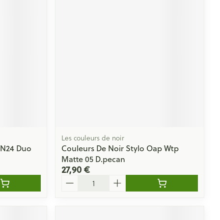
Yeux
s
Afficher plus
ti-insectes
Senteur
Les couleurs de noir
 N24 Duo
Couleurs De Noir Stylo Oap Wtp
Matte 05 D.pecan
27,90 €
Quantité
CBD