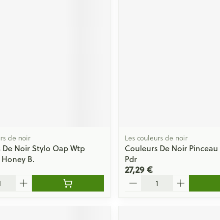
Massage
Afficher plus
Afficher plu
essoires
Masques chirurgique
e
Compléments
Répulsifs an
nutritionnels
entation
 peau irritée
rs de noir
Les couleurs de noir
 De Noir Stylo Oap Wtp
Couleurs De Noir Pinceau
 Honey B.
Pdr
27,29 €
Quantité
Autobronzants
Rasage