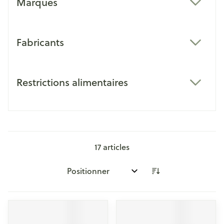
Marques
filter
Fabricants
filter
Restrictions alimentaires
filter
17
articles
Trier par: