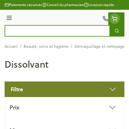
Aller au contenu
Paiements sécurisés
Conseil du pharmacien
Livraison rapide
Menu
Cherc
Rechercher
Accueil
/
Beauté, soins et hygiène
/
Démaquillage et nettoyage
/
Dissolvant
Filtre
Passer à la liste des produits
Prix
filter