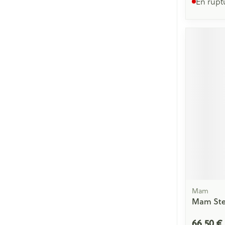
En rupt
Mam
Mam Steri
66,50 €