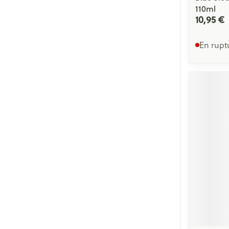
110ml
10,95 €
En rupt