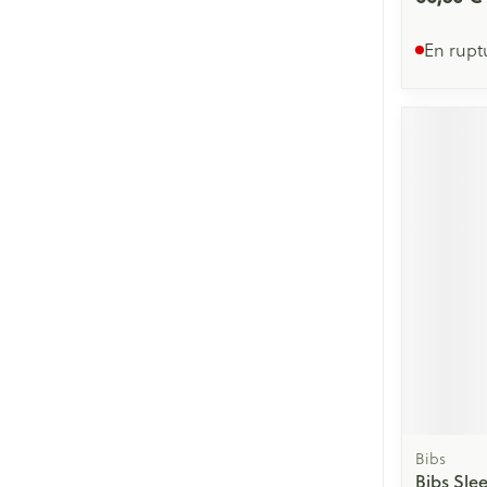
En rupt
Bibs
Bibs Sle