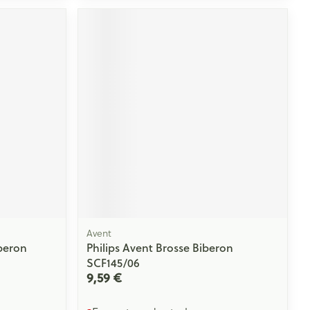
Yeux
s
Afficher plus
ti-insectes
Senteur
Avent
iberon
Philips Avent Brosse Biberon
SCF145/06
CBD
9,59 €