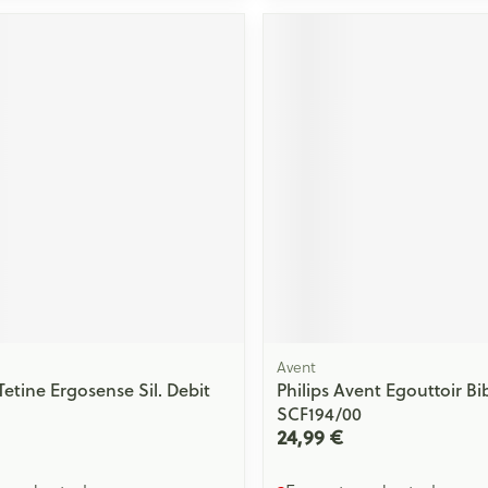
Massage
Afficher plus
Afficher plu
essoires
Masques chirurgique
e
Compléments
Répulsifs an
nutritionnels
entation
 peau irritée
Avent
Tetine Ergosense Sil. Debit
Philips Avent Egouttoir B
SCF194/00
Autobronzants
Rasage
24,99 €