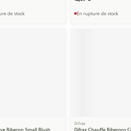
ure de stock
En rupture de stock
Difrax
eve Biberon Small Blush
Difrax Chauffe Biberons C