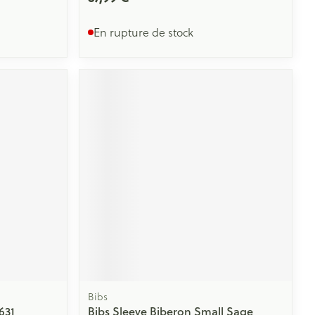
En rupture de stock
Bibs
631
Bibs Sleeve Biberon Small Sage