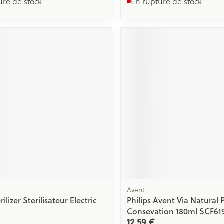
ure de stock
En rupture de stock
Avent
lizer Sterilisateur Electric
Philips Avent Via Natural 
Consevation 180ml SCF61
12,59 €