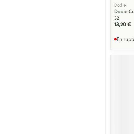
Dodie
Dodie Co
32
13,20 €
En rupt