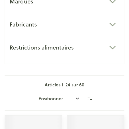
Marques
filter
Fabricants
filter
Restrictions alimentaires
filter
Articles
1
-
24
sur
60
Trier par: