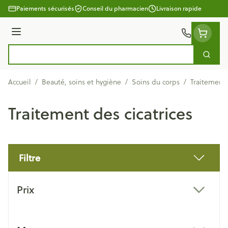
Aller au contenu
Paiements sécurisés
Conseil du pharmacien
Livraison rapide
Menu
Cherc
Rechercher
Accueil
/
Beauté, soins et hygiène
/
Soins du corps
/
Traitement 
Traitement des cicatrices
Filtre
Passer à la liste des produits
Prix
filter