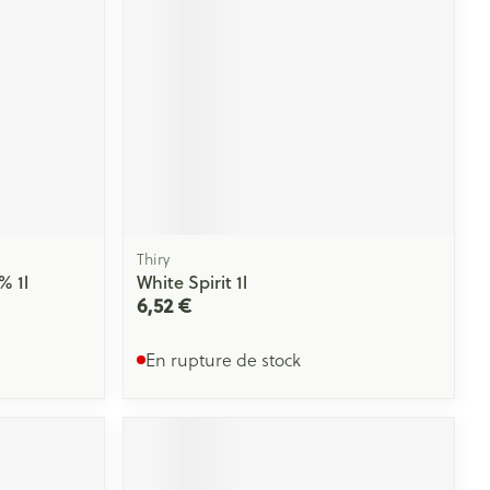
Yeux
s
Afficher plus
ti-insectes
Senteur
Thiry
% 1l
White Spirit 1l
6,52 €
En rupture de stock
CBD