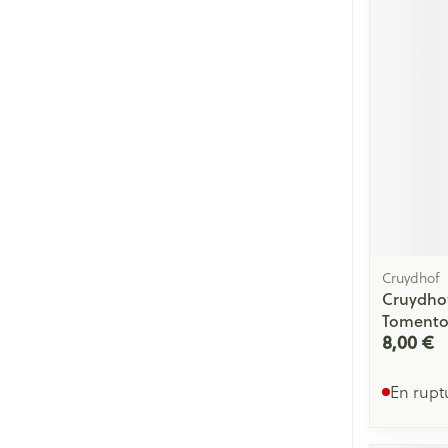
Cruydhof
Cruydhof
Tomento
8,00 €
En rupt