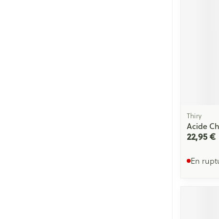
Cheveux
Piluliers et acc
Soins du visag
Taches de pigm
Peau sensible -
Peau mixte
Thiry
Acide Ch
Peau terne
22,95 €
Afficher plus
En rupt
Ronflement