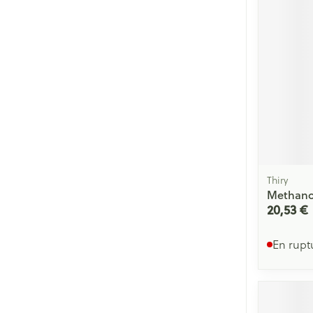
Thiry
Methanol
20,53 €
En rupt