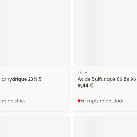
Massage
Afficher plus
Afficher plu
essoires
Masques chirurgique
e
Compléments
Répulsifs an
nutritionnels
entation
 peau irritée
Thiry
lorhydrique 23% 5l
Acide Sulfurique 66 Be 96
9,44 €
ure de stock
En rupture de stock
Autobronzants
Rasage