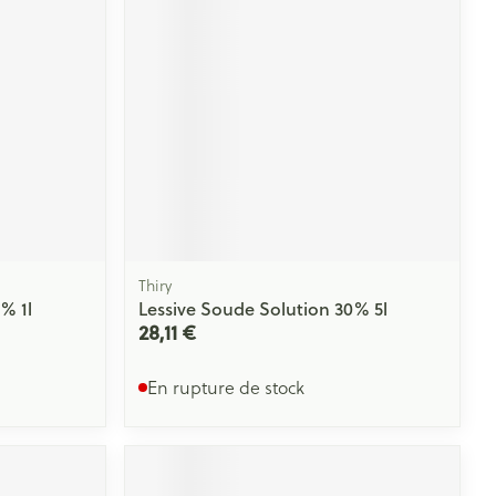
Thiry
% 1l
Lessive Soude Solution 30% 5l
28,11 €
En rupture de stock