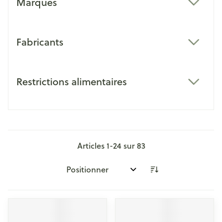
Marques
filter
Fabricants
filter
Restrictions alimentaires
filter
Articles
1
-
24
sur
83
Trier par: