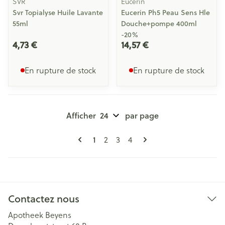
SVR
Eucerin
Svr Topialyse Huile Lavante
Eucerin Ph5 Peau Sens Hle
55ml
Douche+pompe 400ml
-20%
4,73 €
14,57 €
En rupture de stock
En rupture de stock
Afficher
par page
Pages
Vous lisez actuellement la page
Page
Page
Page
1
2
3
4
Contactez nous
Apotheek Beyens