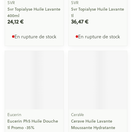
SVR
SVR
Svr Topialyse Huile Lavante
Svr Topialyse Huile Lavante
400ml
1l
24,12 €
36,47 €
En rupture de stock
En rupture de stock
Eucerin
CeraVe
Eucerin Ph5 Huile Douche
Cerave Huile Lavante
1l Promo -35%
Moussante Hydratante