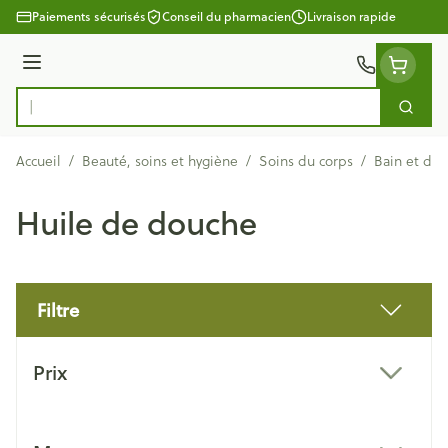
Aller au contenu
Paiements sécurisés
Conseil du pharmacien
Livraison rapide
Menu
Cherc
Rechercher
Accueil
/
Beauté, soins et hygiène
/
Soins du corps
/
Bain et do
Huile de douche
Filtre
Passer à la liste des produits
Prix
filter