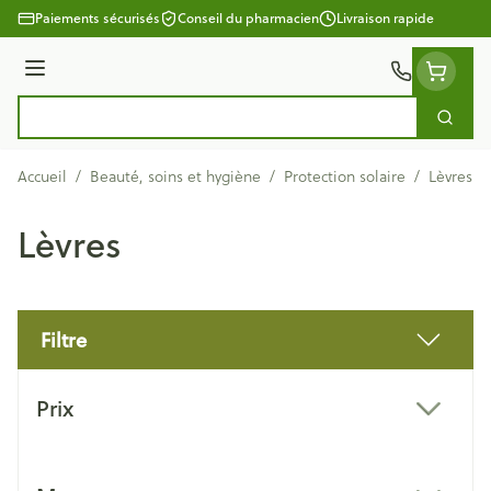
Aller au contenu
Paiements sécurisés
Conseil du pharmacien
Livraison rapide
Menu
Cherc
Rechercher
Accueil
/
Beauté, soins et hygiène
/
Protection solaire
/
Lèvres
Lèvres
Filtre
Passer à la liste des produits
Prix
filter