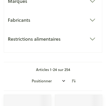
Marques
filter
Fabricants
filter
Restrictions alimentaires
filter
Articles
1
-
24
sur
254
Trier par: