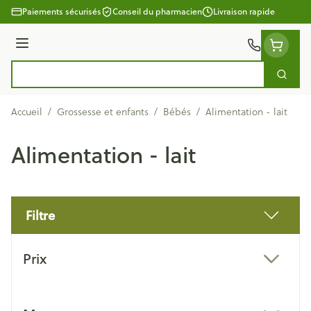
Aller au contenu
Paiements sécurisés
Conseil du pharmacien
Livraison rapide
Menu
Cherc
Rechercher
Accueil
/
Grossesse et enfants
/
Bébés
/
Alimentation - lait
Alimentation - lait
Filtre
Passer à la liste des produits
Prix
filter