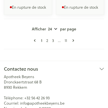
En rupture de stock
En rupture de stock
Afficher
par page
Pages
Vous lisez actuellement la page
Page
Page
Page
1
2
3
...
11
Contactez nous
Apotheek Beyens
Dronckaertstraat 68 B
8930
Rekkem
Téléphone:
+32 56 42 26 93
Courriel:
info@
apotheekbeyens.be