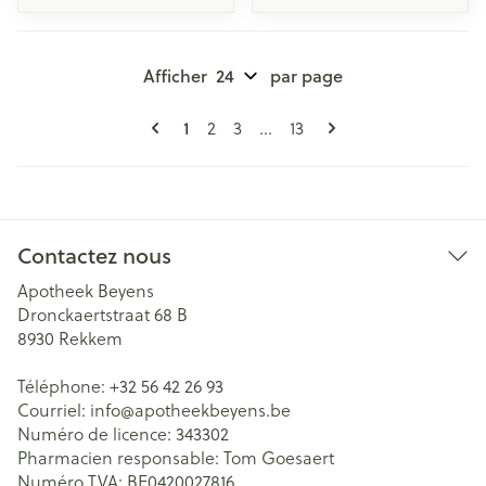
Afficher
par page
Pages
Vous lisez actuellement la page
Page
Page
Page
1
2
3
...
13
Contactez nous
Apotheek Beyens
Dronckaertstraat 68 B
8930
Rekkem
Téléphone:
+32 56 42 26 93
Courriel:
info@
apotheekbeyens.be
Numéro de licence:
343302
Pharmacien responsable:
Tom Goesaert
Numéro TVA:
BE0420027816