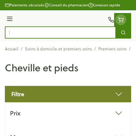
Aller au contenu
Paiements sécurisés
Conseil du pharmacien
Livraison rapide
Menu
Cherc
Rechercher
Accueil
/
Soins à domicile et premiers soins
/
Premiers soins
/
B
Cheville et pieds
Filtre
Passer à la liste des produits
Prix
filter