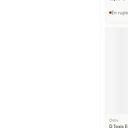
En rupt
Ortis
D Toxis 