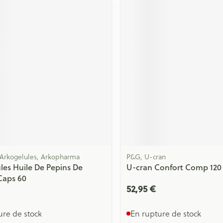
Massage
Afficher plus
Afficher plu
essoires
Masques chirurgique
e
Compléments
Répulsifs an
nutritionnels
entation
 peau irritée
 Arkogelules, Arkopharma
P&G, U-cran
les Huile De Pepins De
U-cran Confort Comp 120
Caps 60
52,95 €
Autobronzants
Rasage
ure de stock
En rupture de stock