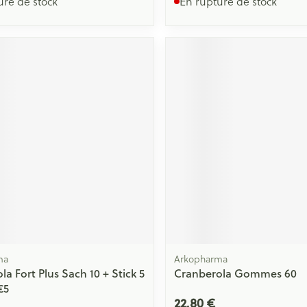
ure de stock
En rupture de stock
ma
Arkopharma
a Fort Plus Sach 10 + Stick 5
Cranberola Gommes 60
€5
22,80 €