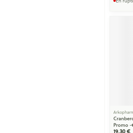
En rupt
Arkophar
Cranberol
Promo -
19,30 €