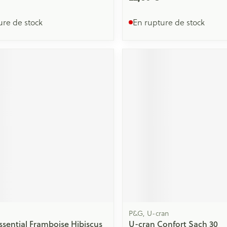
ure de stock
En rupture de stock
P&G, U-cran
Essential Framboise Hibiscus
U-cran Confort Sach 30