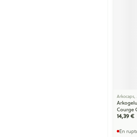
Cheveux
Piluliers et acc
Soins du visag
Taches de pigm
Peau sensible -
Peau mixte
Peau terne
Afficher plus
Arkocaps,
Arkogelu
Courge 
14,39 €
Ronflement
En rupt