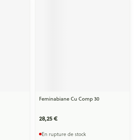
Yeux
s
Afficher plus
ti-insectes
Senteur
Feminabiane Cu Comp 30
28,25 €
CBD
En rupture de stock