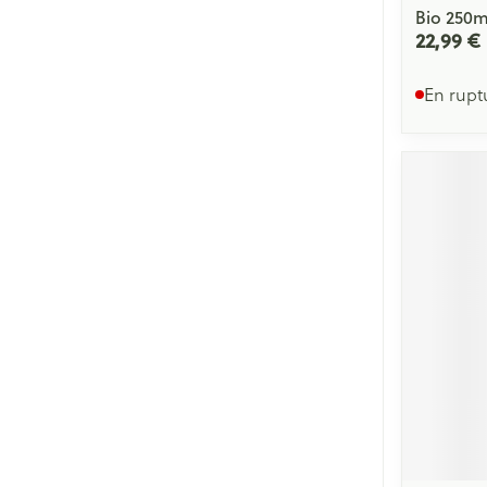
Bio 250m
22,99 €
En rupt