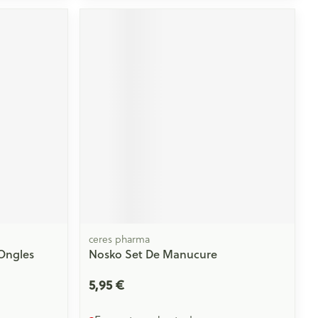
Yeux
s
Afficher plus
ti-insectes
Senteur
ceres pharma
Ongles
Nosko Set De Manucure
CBD
5,95 €