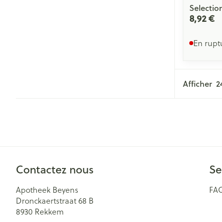
Selectio
8,92 €
En rupt
Afficher
Contactez nous
Se
Apotheek Beyens
FA
Dronckaertstraat 68 B
8930
Rekkem