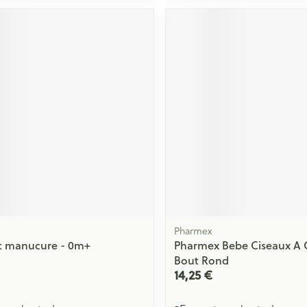
Massage
Afficher plus
Afficher plu
essoires
Masques chirurgique
e
Compléments
Répulsifs an
nutritionnels
entation
 peau irritée
Pharmex
t manucure - 0m+
Pharmex Bebe Ciseaux A 
Bout Rond
Autobronzants
Rasage
14,25 €