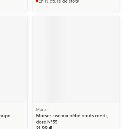
En rupture de stock
Morser
Coupe
Mörser ciseaux bébé bouts ronds,
doré N°55
21,99 €