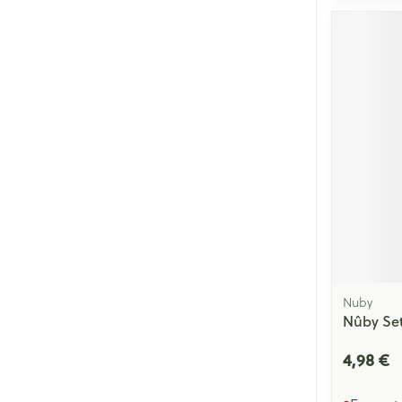
Cheveux
Piluliers et acc
Soins du visag
Taches de pigm
Peau sensible -
Peau mixte
Peau terne
Afficher plus
Nuby
Nûby Se
Ronflement
4,98 €