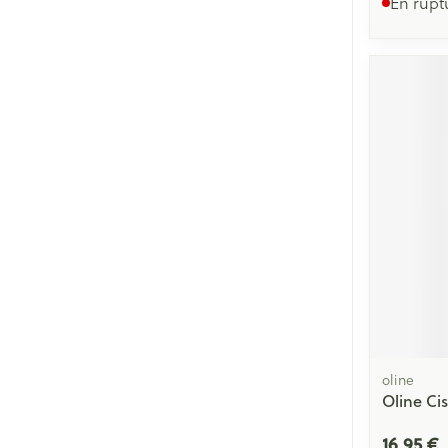
En rupt
oline
Oline Ci
16,95 €