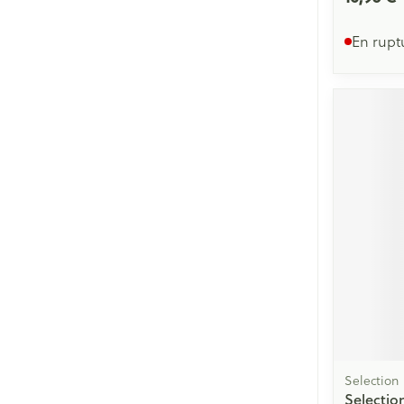
En rupt
Selection
Selectio