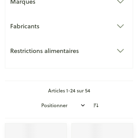
Marques
filter
Fabricants
filter
Restrictions alimentaires
filter
Articles
1
-
24
sur
54
Trier par: