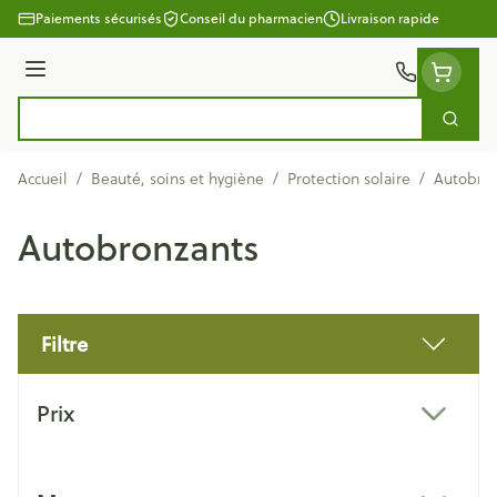
Aller au contenu
Paiements sécurisés
Conseil du pharmacien
Livraison rapide
Menu
Cherc
Rechercher
Accueil
/
Beauté, soins et hygiène
/
Protection solaire
/
Autobron
Autobronzants
Filtre
Passer à la liste des produits
Prix
filter