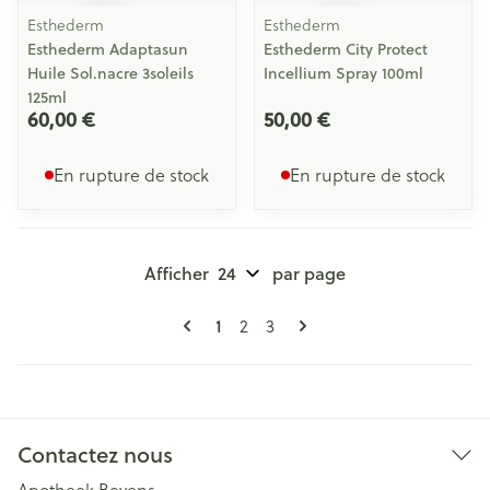
Esthederm
Esthederm
Esthederm Adaptasun
Esthederm City Protect
Huile Sol.nacre 3soleils
Incellium Spray 100ml
125ml
60,00 €
50,00 €
En rupture de stock
En rupture de stock
Afficher
par page
Pages
Vous lisez actuellement la page
Page
Page
1
2
3
Contactez nous
Apotheek Beyens