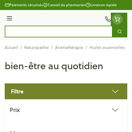
Aller au contenu
Paiements sécurisés
Conseil du pharmacien
Livraison rapide
Menu
Cherc
Rechercher
Accueil
/
Naturopathie
/
Aromathérapie
/
Huiles essentielles
/
bien-être au quotidien
Filtre
Passer à la liste des produits
Prix
filter