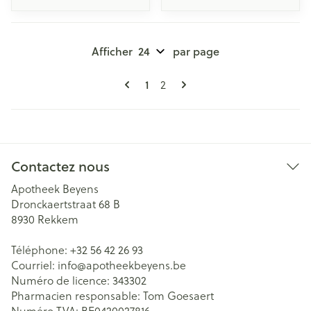
Afficher
par page
Pages
Vous lisez actuellement la page
Page
1
2
Contactez nous
Apotheek Beyens
Dronckaertstraat 68 B
8930
Rekkem
Téléphone:
+32 56 42 26 93
Courriel:
info@
apotheekbeyens.be
Numéro de licence:
343302
Pharmacien responsable:
Tom Goesaert
Numéro TVA:
BE0420027816