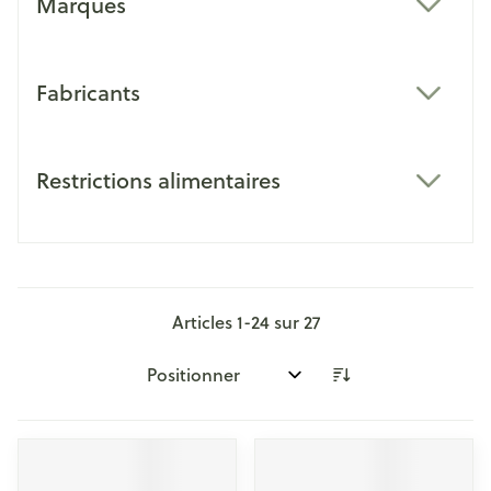
Marques
filter
Fabricants
filter
Restrictions alimentaires
filter
Articles
1
-
24
sur
27
Trier par: