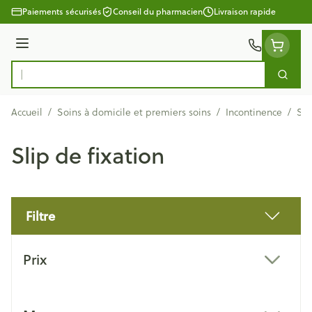
Aller au contenu
Paiements sécurisés
Conseil du pharmacien
Livraison rapide
Menu
Cherc
Rechercher
Accueil
/
Soins à domicile et premiers soins
/
Incontinence
/
Sli
Slip de fixation
Filtre
Passer à la liste des produits
Prix
filter