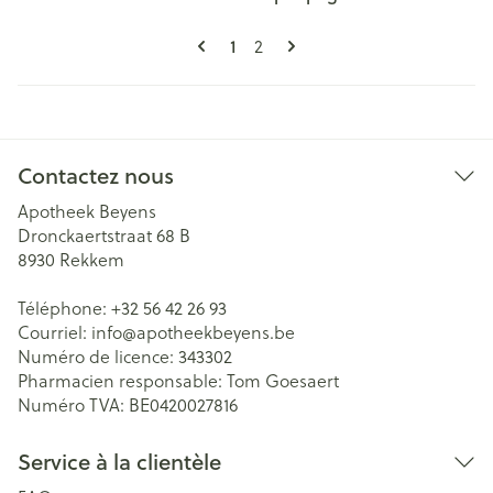
Pages
Vous lisez actuellement la page
Page
1
2
Contactez nous
Apotheek Beyens
Dronckaertstraat 68 B
8930
Rekkem
Téléphone:
+32 56 42 26 93
Courriel:
info@
apotheekbeyens.be
Numéro de licence:
343302
Pharmacien responsable:
Tom Goesaert
Numéro TVA:
BE0420027816
Service à la clientèle