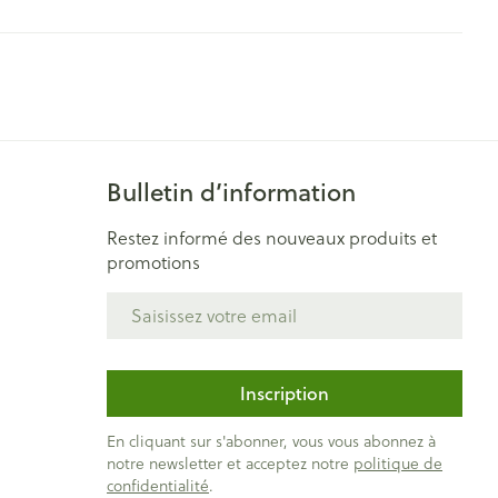
Bain et douche
Lit
Escarres
e
Voies urinaires
Afficher plus
au soleil
nxiété et
Arrêter de fumer
s
Bulletin d’information
Restez informé des nouveaux produits et
t orthopédie:
Instruments
promotions
Médicaments anti-
rthopédiques
tumoraux
t hygiène
Démaquillage et
Adresse mail
nettoyage
et
Lait, gel, huile et crème de
Anesthésie
on
nettoyage
Inscription
ntime
Tonic - lotion
pieds
En cliquant sur s'abonner, vous vous abonnez à
ie
Médications diverses
notre newsletter et acceptez notre
politique de
Eau micellaire
s
confidentialité
.