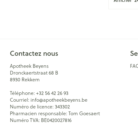
Accessoires aér
Pieds secs, callo
crevasses
Oxygène
Système respir
Ampoules
Callosités
Cors
Muscles et arti
Contactez nous
Se
Afficher plus
Apotheek Beyens
FA
Aiguilles et se
Dronckaertstraat 68 B
Infections
8930
Rekkem
Spécifiquement
Seringues
hommes
Téléphone:
+32 56 42 26 93
Solution inject
Courriel:
info@
apotheekbeyens.be
Soins du corps
Aiguilles
Poux
Numéro de licence:
343302
Déodorants
Pharmacien responsable:
Tom Goesaert
Aiguilles stylo
Numéro TVA:
BE0420027816
Bain et douche
Afficher plus
Diagnostiques
Soins du visag