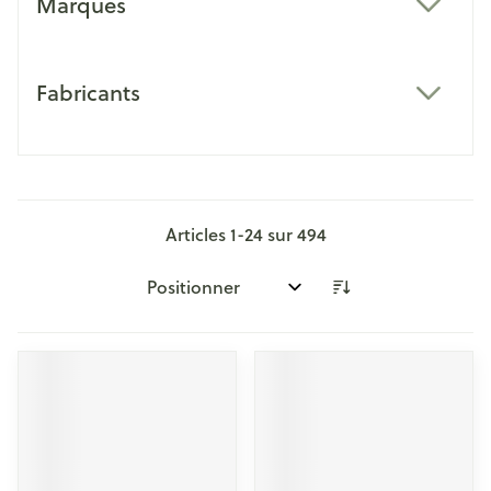
Marques
filter
Fabricants
filter
Articles
1
-
24
sur
494
Trier par: