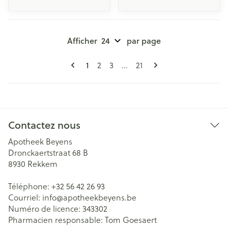
Afficher
par page
Pages
Vous lisez actuellement la page
Page
Page
Page
1
2
3
...
21
Contactez nous
Apotheek Beyens
Dronckaertstraat 68 B
8930
Rekkem
Téléphone:
+32 56 42 26 93
Courriel:
info@
apotheekbeyens.be
Numéro de licence:
343302
Pharmacien responsable:
Tom Goesaert