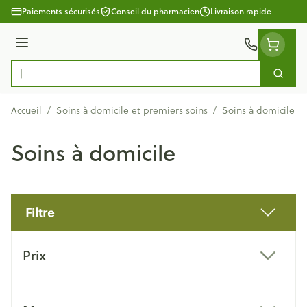
Aller au contenu
Paiements sécurisés
Conseil du pharmacien
Livraison rapide
Menu
Cherc
Rechercher
Accueil
/
Soins à domicile et premiers soins
/
Soins à domicile
Soins à domicile
Filtre
Passer à la liste des produits
Prix
filter