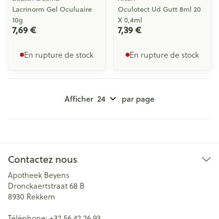
Lacrinorm Gel Oculuaire
Oculotect Ud Gutt 8ml 20
10g
X 0,4ml
7,69 €
7,39 €
En rupture de stock
En rupture de stock
Afficher
par page
Contactez nous
Apotheek Beyens
Dronckaertstraat 68 B
8930
Rekkem
Téléphone:
+32 56 42 26 93