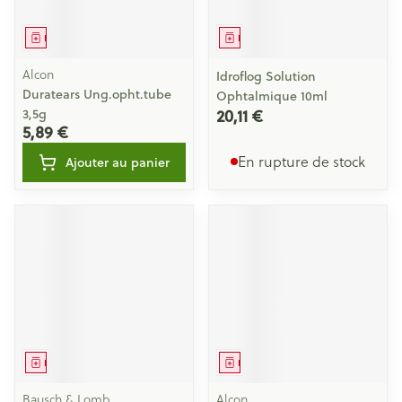
Médicament
Médicament
Alcon
Idroflog Solution
Duratears Ung.opht.tube
Ophtalmique 10ml
20,11 €
3,5g
5,89 €
En rupture de stock
Ajouter au panier
Médicament
Médicament
Bausch & Lomb
Alcon