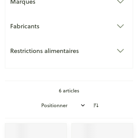
Marques
filter
Fabricants
filter
Restrictions alimentaires
filter
6
articles
Trier par: