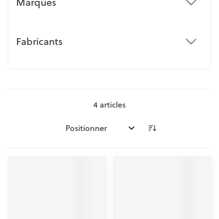
Marques
filter
Fabricants
filter
4
articles
Trier par: