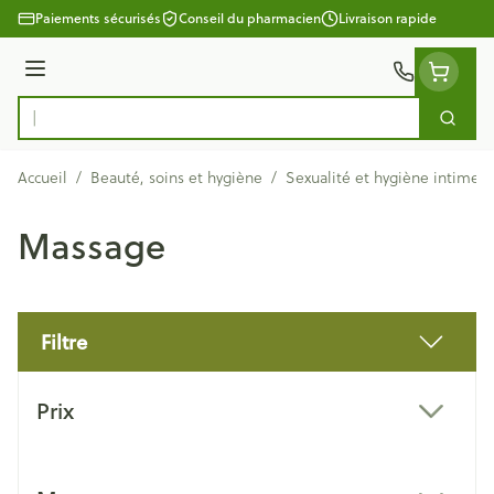
Aller au contenu
Paiements sécurisés
Conseil du pharmacien
Livraison rapide
Menu
Cherc
Rechercher
Accueil
/
Beauté, soins et hygiène
/
Sexualité et hygiène intime
/
Massage
Filtre
Passer à la liste des produits
Prix
filter