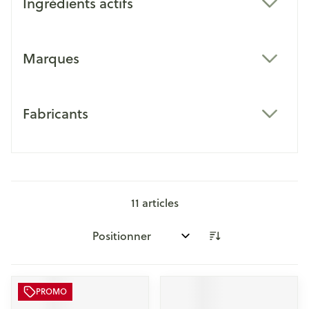
Ingrédients actifs
filter
Marques
filter
Fabricants
filter
11
articles
Trier par:
PROMO