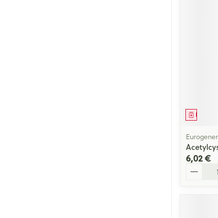
Cheveux
Piluliers et acc
Soins du visag
Taches de pigm
Peau sensible -
Peau mixte
Médica
Peau terne
Eurogener
Acetylc
Afficher plus
6,02 €
Quantité
Ronflement