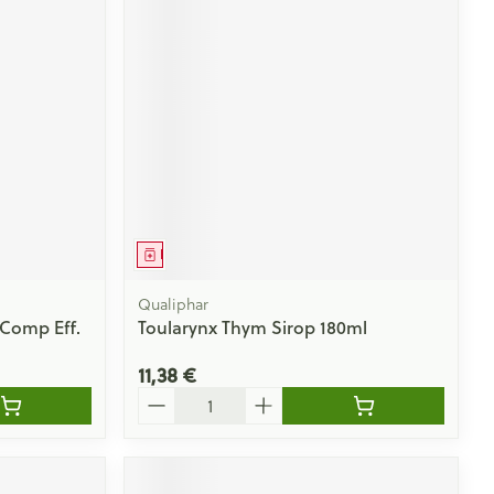
Médicament
Qualiphar
Comp Eff.
Toularynx Thym Sirop 180ml
11,38 €
Quantité