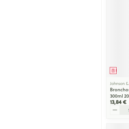
Médica
Johnson &
Bronchos
300ml 2
13,84 €
Quantité