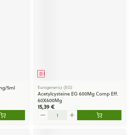
Médicament
0mg/5ml
Eurogenerics (EG)
Acetylcysteine EG 600Mg Comp Eff.
60X600Mg
15,39 €
Quantité