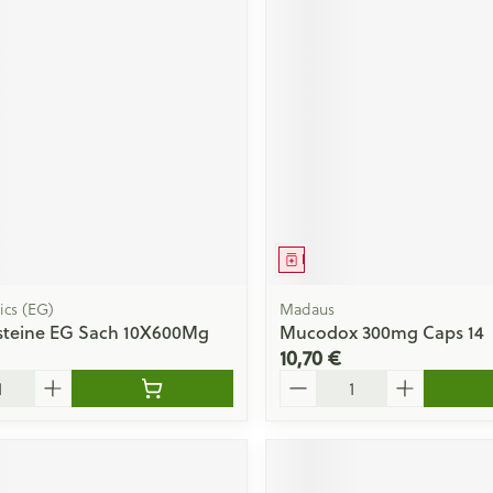
Massage
Afficher plus
Afficher plu
essoires
Masques chirurgique
e
Compléments
Répulsifs an
nutritionnels
entation
 peau irritée
ment
Médicament
ics (EG)
Madaus
ysteine EG Sach 10X600Mg
Mucodox 300mg Caps 14
10,70 €
Quantité
Autobronzants
Rasage