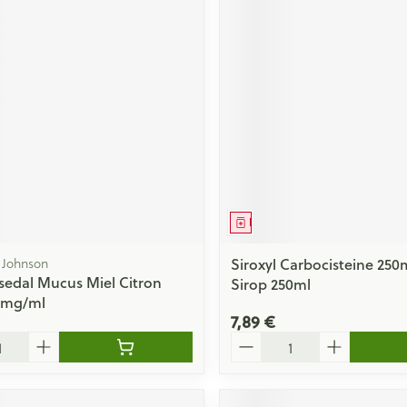
ment
Médicament
 Johnson
Siroxyl Carbocisteine 25
edal Mucus Miel Citron
Sirop 250ml
0mg/ml
7,89 €
Quantité