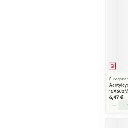
Médica
Eurogener
Acetylcy
10X600
6,47 €
Quantité