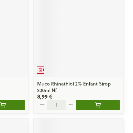
Yeux
s
Afficher plus
ti-insectes
Senteur
Médicament
Muco Rhinathiol 2% Enfant Sirop
200ml Nf
8,99 €
Quantité
CBD