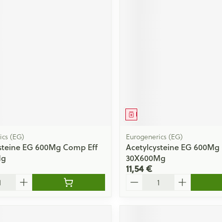
ment
Médicament
ics (EG)
Eurogenerics (EG)
steine EG 600Mg Comp Eff
Acetylcysteine EG 600Mg 
Mg
30X600Mg
11,54 €
Quantité