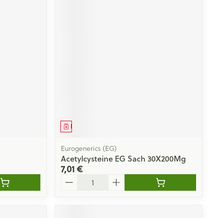
Médicament
Eurogenerics (EG)
Acetylcysteine EG Sach 30X200Mg
7,01 €
Quantité