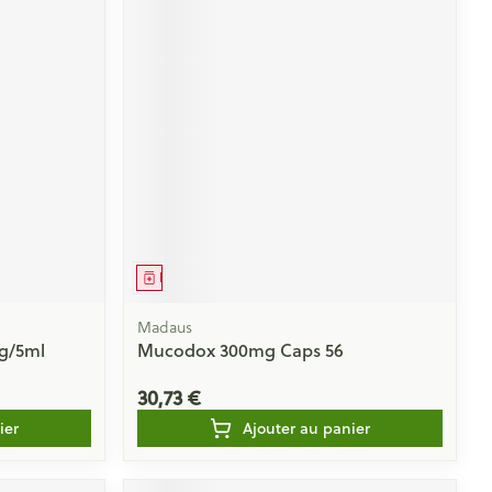
Médicament
Madaus
mg/5ml
Mucodox 300mg Caps 56
30,73 €
ier
Ajouter au panier