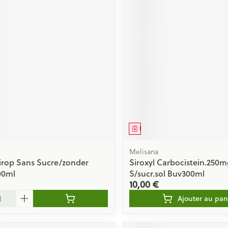
ment
Médicament
Melisana
Sirop Sans Sucre/zonder
Siroxyl Carbocistein.250
00ml
S/sucr.sol Buv300ml
10,00 €
Ajouter au pan