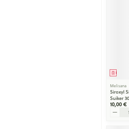
Médica
Melisana
Siroxyl 
Suiker 3
10,00 €
Quantité