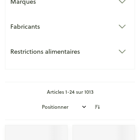
Marques
filter
Fabricants
filter
Restrictions alimentaires
filter
Articles
1
-
24
sur
1013
Trier par: