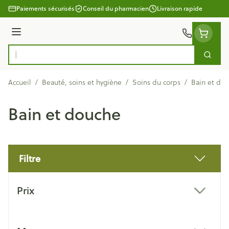
Aller au contenu
Paiements sécurisés
Conseil du pharmacien
Livraison rapide
Menu
Cherc
Rechercher
Accueil
/
Beauté, soins et hygiène
/
Soins du corps
/
Bain et do
Bain et douche
Filtre
Passer à la liste des produits
Prix
filter