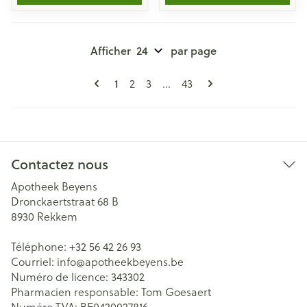
Afficher
par page
Pages
Vous lisez actuellement la page
Page
Page
Page
1
2
3
...
43
Contactez nous
Apotheek Beyens
Dronckaertstraat 68 B
8930
Rekkem
Téléphone:
+32 56 42 26 93
Courriel:
info@
apotheekbeyens.be
Numéro de licence:
343302
Pharmacien responsable:
Tom Goesaert
Numéro TVA:
BE0420027816