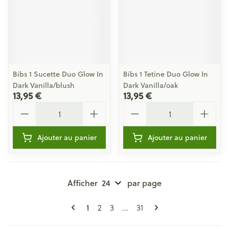
Bibs 1 Sucette Duo Glow In
Bibs 1 Tetine Duo Glow In
Dark Vanilla/blush
Dark Vanilla/oak
13,95 €
13,95 €
Quantité
Quantité
Ajouter au panier
Ajouter au panier
Afficher
par page
Pages
Vous lisez actuellement la page
1
Page
Page
Page
2
3
...
31