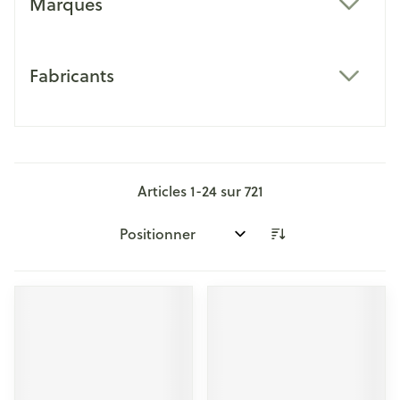
Marques
filter
Fabricants
filter
Articles
1
-
24
sur
721
Trier par: