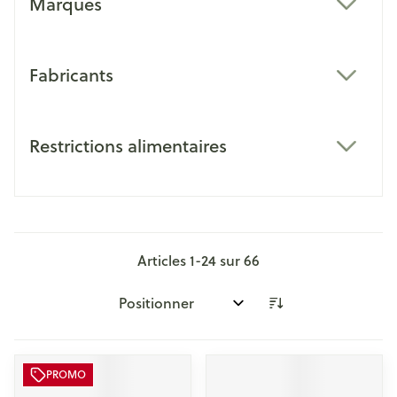
Marques
filter
Fabricants
filter
Restrictions alimentaires
filter
Articles
1
-
24
sur
66
Trier par:
PROMO