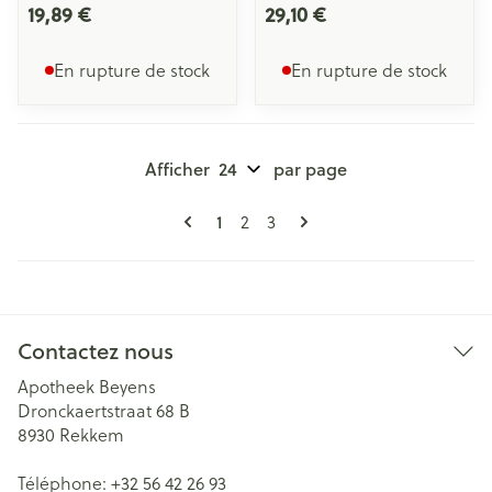
19,89 €
29,10 €
En rupture de stock
En rupture de stock
Afficher
par page
Pages
Vous lisez actuellement la page
Page
Page
1
2
3
Contactez nous
Apotheek Beyens
Dronckaertstraat 68 B
8930
Rekkem
Téléphone:
+32 56 42 26 93