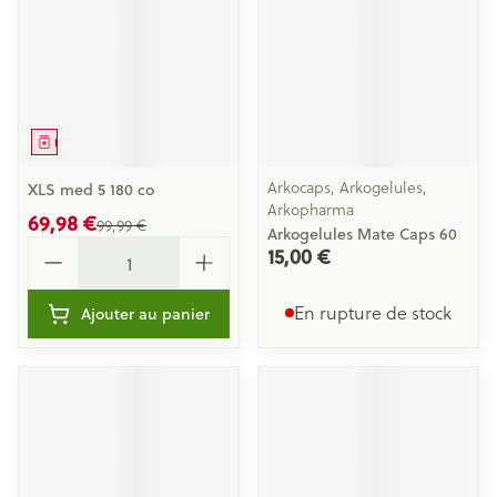
Médicament
Arkocaps, Arkogelules,
XLS med 5 180 co
Arkopharma
69,98 €
99,99 €
Arkogelules Mate Caps 60
Quantité
15,00 €
En rupture de stock
Ajouter au panier