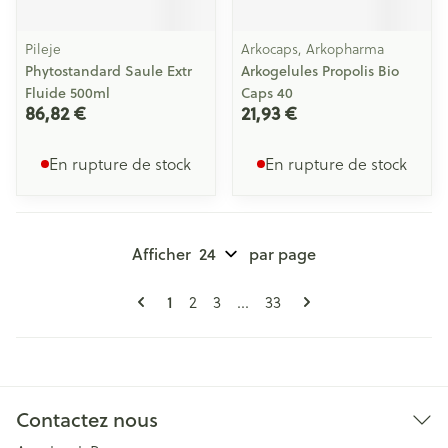
Pileje
Arkocaps, Arkopharma
Phytostandard Saule Extr
Arkogelules Propolis Bio
Fluide 500ml
Caps 40
86,82 €
21,93 €
En rupture de stock
En rupture de stock
Afficher
par page
Pages
Vous lisez actuellement la page
Page
Page
Page
1
2
3
...
33
Contactez nous