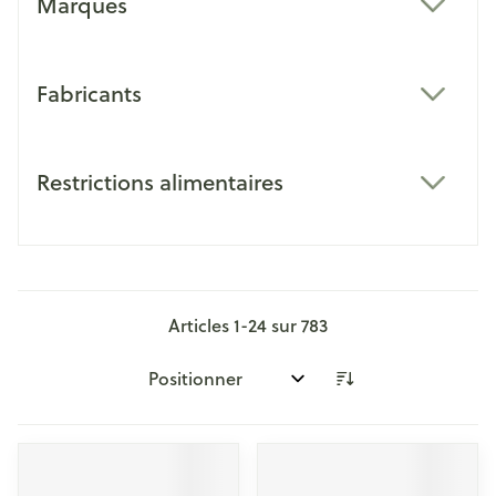
Marques
filter
Fabricants
filter
Restrictions alimentaires
filter
Articles
1
-
24
sur
783
Trier par: