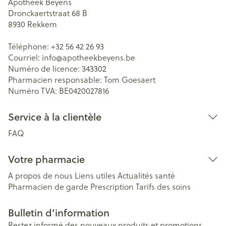
Apotheek Beyens
Dronckaertstraat 68 B
8930
Rekkem
Téléphone:
+32 56 42 26 93
Courriel:
info@
apotheekbeyens.be
Numéro de licence:
343302
Pharmacien responsable:
Tom Goesaert
Numéro TVA:
BE0420027816
Service à la clientèle
FAQ
Votre pharmacie
A propos de nous
Liens utiles
Actualités santé
Pharmacien de garde
Prescription
Tarifs des soins
Bulletin d’information
Restez informé des nouveaux produits et promotions