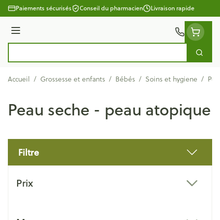
Aller au contenu
Paiements sécurisés
Conseil du pharmacien
Livraison rapide
Menu
Cherc
Rechercher
Accueil
/
Grossesse et enfants
/
Bébés
/
Soins et hygiene
/
Pea
Peau seche - peau atopique
Filtre
Passer à la liste des produits
Prix
filter