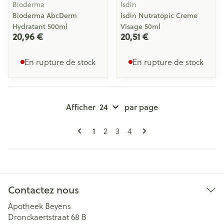
Bioderma
Isdin
Bioderma AbcDerm
Isdin Nutratopic Creme
Hydratant 500ml
Visage 50ml
20,96 €
20,51 €
En rupture de stock
En rupture de stock
Afficher
par page
Pages
Vous lisez actuellement la page
Page
Page
Page
1
2
3
4
Contactez nous
Apotheek Beyens
Dronckaertstraat 68 B