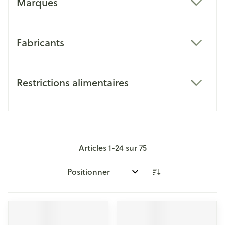
Marques
filter
Fabricants
filter
Restrictions alimentaires
filter
Articles
1
-
24
sur
75
Trier par: