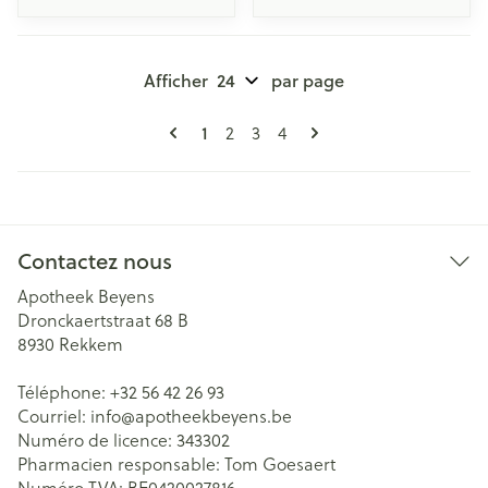
Afficher
par page
Pages
Vous lisez actuellement la page
Page
Page
Page
1
2
3
4
Contactez nous
Apotheek Beyens
Dronckaertstraat 68 B
8930
Rekkem
Téléphone:
+32 56 42 26 93
Courriel:
info@
apotheekbeyens.be
Numéro de licence:
343302
Pharmacien responsable:
Tom Goesaert
Numéro TVA:
BE0420027816