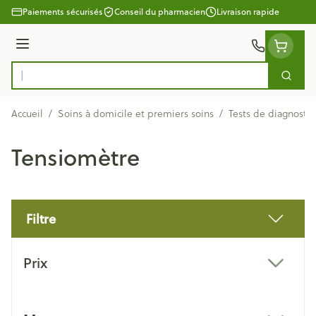
Aller au contenu
Paiements sécurisés
Conseil du pharmacien
Livraison rapide
Menu
Cherc
Rechercher
Accueil
/
Soins à domicile et premiers soins
/
Tests de diagnostic
Tensiomètre
Filtre
Passer à la liste des produits
Prix
filter