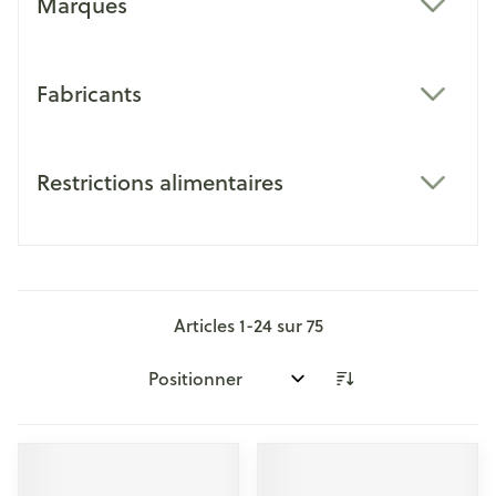
Marques
filter
Fabricants
filter
Restrictions alimentaires
filter
Articles
1
-
24
sur
75
Trier par: