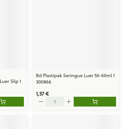
Yeux
s
Afficher plus
ti-insectes
Senteur
Bd Plastipak Seringue Luer 50-60ml 1
uer Slip 1
300866
1,37 €
Quantité
CBD