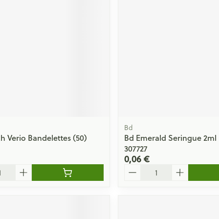
Massage
Afficher plus
Afficher plu
essoires
Masques chirurgique
e
Compléments
Répulsifs an
nutritionnels
entation
 peau irritée
Bd
 Verio Bandelettes (50)
Bd Emerald Seringue 2ml L
307727
0,06 €
Quantité
Autobronzants
Rasage