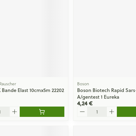
Rauscher
Boson
K Bande Elast 10cmx5m 22202
Boson Biotech Rapid Sars
A/gentest 1 Eureka
4,24 €
Quantité