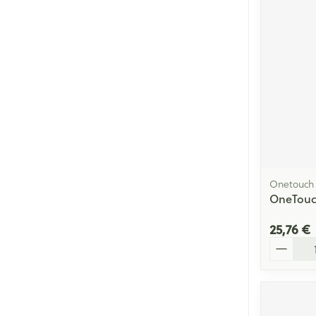
Cheveux
Piluliers et acc
Soins du visag
Taches de pigm
Peau sensible -
Peau mixte
Onetouch
Peau terne
OneTouch
Afficher plus
25,76 €
Quantité
Ronflement