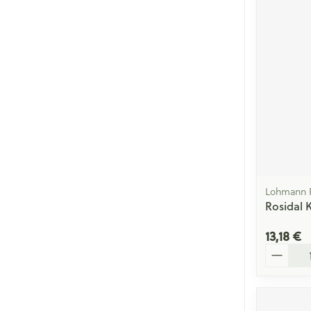
Lohmann 
Rosidal 
13,18 €
Quantité