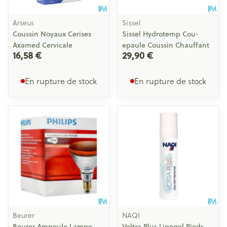
Arseus
Sissel
Coussin Noyaux Cerises
Sissel Hydrotemp Cou-
Axamed Cervicale
epaule Coussin Chauffant
16,58 €
29,90 €
En rupture de stock
En rupture de stock
Beurer
NAQI
Beurer Ampoule Lampe
Voltra Plus Lipogel Pieds