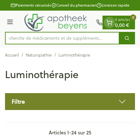
Diapositive 1 de 1
Aller au contenu
Paiements sécurisés
Conseil du pharmacien
Livraison rapide
0
0 articles
Menu
0,00 €
Recherche de médicaments et de sup
Cherc
Rechercher
Accueil
/
Naturopathie
/
Luminothérapie
Luminothérapie
Filtre
Articles
1
-
24
sur
25