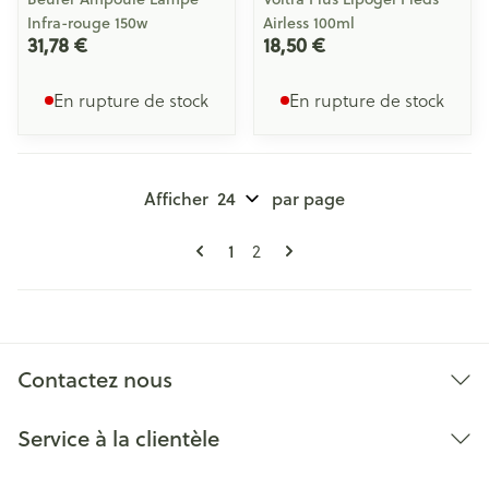
Infra-rouge 150w
Airless 100ml
31,78 €
18,50 €
En rupture de stock
En rupture de stock
Afficher
par page
Pages
Vous lisez actuellement la page
Page
1
2
Contactez nous
Service à la clientèle