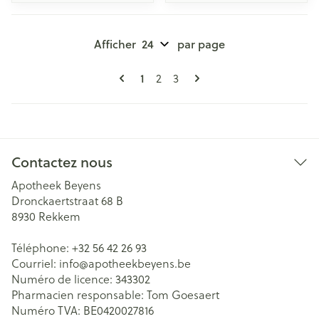
Afficher
par page
Pages
Vous lisez actuellement la page
Page
Page
1
2
3
Contactez nous
Apotheek Beyens
Dronckaertstraat 68 B
8930
Rekkem
Téléphone:
+32 56 42 26 93
Courriel:
info@
apotheekbeyens.be
Numéro de licence:
343302
Pharmacien responsable:
Tom Goesaert
Numéro TVA:
BE0420027816