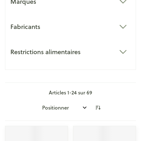
Marques
filter
Fabricants
filter
Restrictions alimentaires
filter
Articles
1
-
24
sur
69
Trier par: