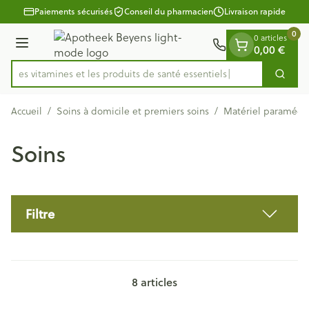
Diapositive 1 de 1
Aller au contenu
Paiements sécurisés
Conseil du pharmacien
Livraison rapide
0
0 articles
Menu
0,00 €
ez les vitamines et les produits de santé essentiels
Cherc
Rechercher
Accueil
/
Soins à domicile et premiers soins
/
Matériel paramédic
Soins
Filtre
8
articles