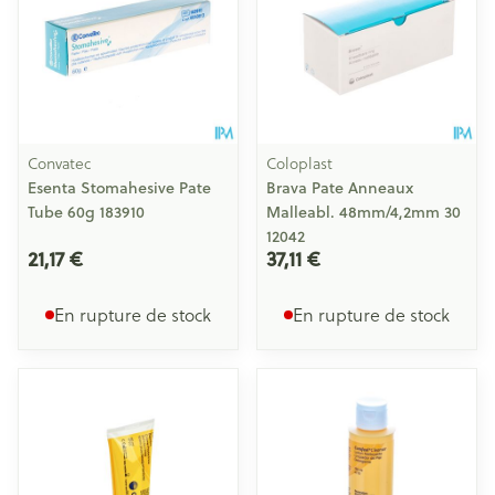
Convatec
Coloplast
Esenta Stomahesive Pate
Brava Pate Anneaux
Tube 60g 183910
Malleabl. 48mm/4,2mm 30
12042
21,17 €
37,11 €
En rupture de stock
En rupture de stock