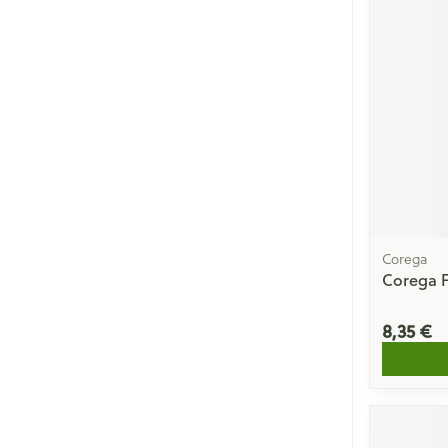
Cheveux
Piluliers et acc
Soins du visag
Taches de pigm
Peau sensible -
Peau mixte
Corega
Peau terne
Corega F
Afficher plus
8,35 €
Ronflement