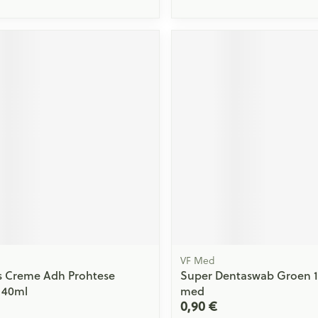
VF Med
s Creme Adh Prohtese
Super Dentaswab Groen 12
 40ml
med
0,90 €