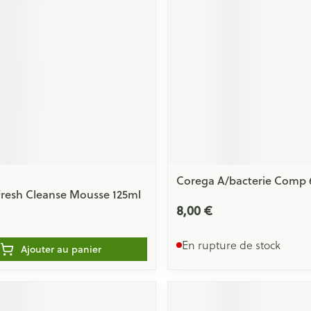
Massage
Afficher plus
Afficher plu
essoires
Masques chirurgique
e
Compléments
Répulsifs an
nutritionnels
entation
 peau irritée
Corega A/bacterie Comp 
resh Cleanse Mousse 125ml
8,00 €
En rupture de stock
Ajouter au panier
Autobronzants
Rasage