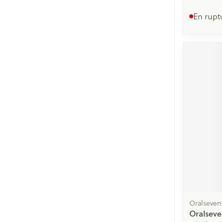
En rupt
Oralseven
Oralseve