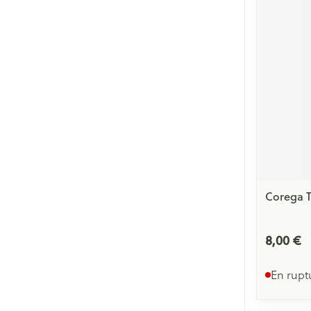
Corega T
8,00 €
En rupt