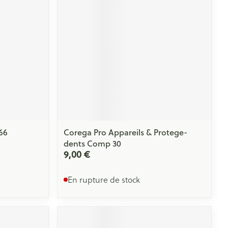
Yeux
s
Afficher plus
ti-insectes
Senteur
66
Corega Pro Appareils & Protege-
dents Comp 30
9,00 €
En rupture de stock
CBD