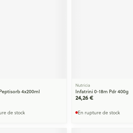
Massage
Afficher plus
Afficher plu
essoires
Masques chirurgique
e
Compléments
Répulsifs an
nutritionnels
entation
 peau irritée
Nutricia
i Peptisorb 4x200ml
Infatrini 0-18m Pdr 400g
24,26 €
ure de stock
En rupture de stock
Autobronzants
Rasage