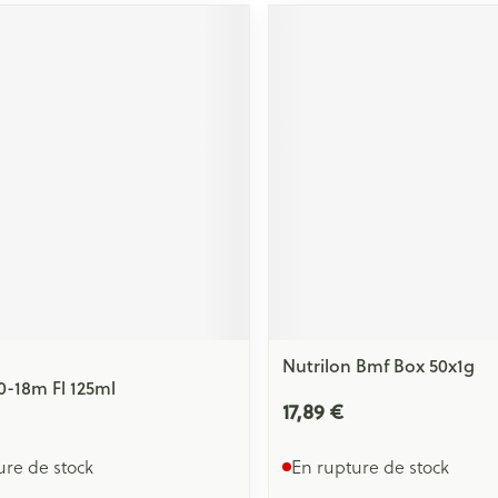
Nutrilon Bmf Box 50x1g
 0-18m Fl 125ml
17,89 €
ure de stock
En rupture de stock