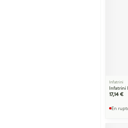
Cheveux
Piluliers et acc
Soins du visag
Taches de pigm
Peau sensible -
Peau mixte
Peau terne
Infatrini
Afficher plus
Infatrin
17,14 €
En rupt
Ronflement