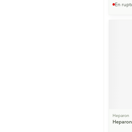
En rupt
Heparon
Heparon 