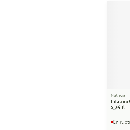
Nutricia
Infatrini
2,76 €
En rupt