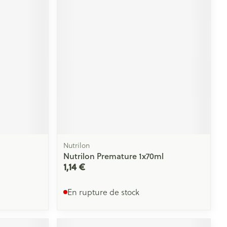
Yeux
s
Afficher plus
ti-insectes
Senteur
Nutrilon
Nutrilon Premature 1x70ml
1,14 €
En rupture de stock
CBD