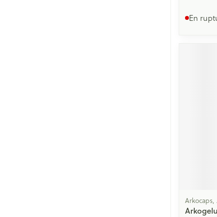
En rupt
Arkocaps,
Arkogelu