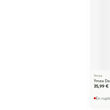
Ymea
Ymea Day
35,99 €
En rupt