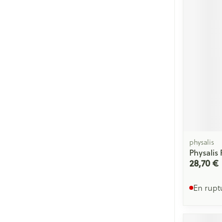
Cheveux
Piluliers et acc
Soins du visag
Taches de pigm
Peau sensible -
Peau mixte
Peau terne
physalis
Afficher plus
Physalis
28,70 €
En rupt
Ronflement