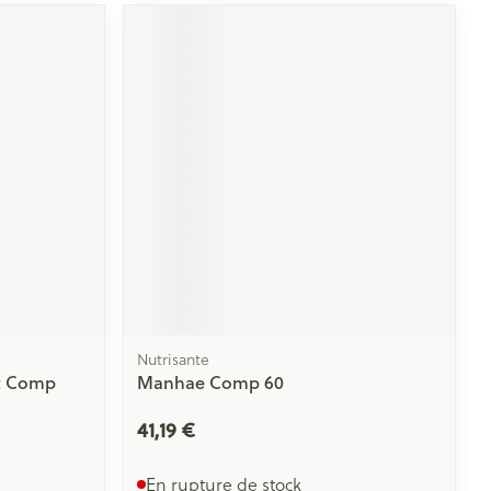
Nutrisante
it Comp
Manhae Comp 60
41,19 €
En rupture de stock