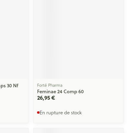
Yeux
s
Afficher plus
ti-insectes
Senteur
ps 30 Nf
Forté Pharma
Feminae 24 Comp 60
26,95 €
En rupture de stock
CBD