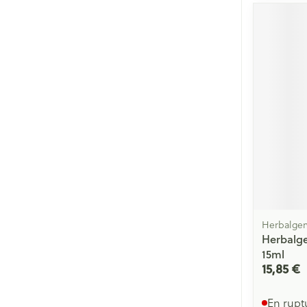
Herbalge
Herbalg
15ml
15,85 €
En rupt