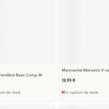
Massage
Afficher plus
Afficher plu
essoires
Masques chirurgique
e
Compléments
Répulsifs an
nutritionnels
entation
 peau irritée
Mannavital Menoton V-ca
 Femlibre Basic Comp 30
13,93 €
ure de stock
En rupture de stock
Autobronzants
Rasage